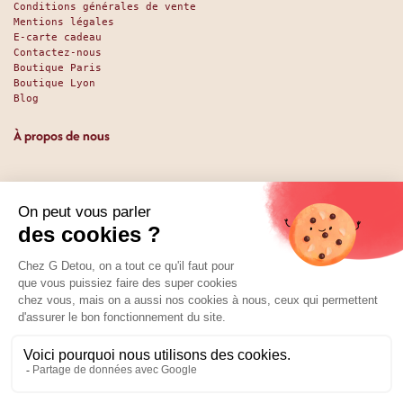
Conditions générales de vente
Mentions légales
E-carte cadeau
Contactez-nous
Boutique Paris
Boutique Lyon
Blog
À propos de nous
Depuis 1951, nous accueillons les gourmands et les gourmets
en leur promettant des produits de qualité au meilleur
prix. Que vous soyez des pros ou des particuliers, que vous
cherchiez du sucré ou du salé, nous avons sans doute ce
qu’il vous faut. Et même des choses que vous ne soupçonniez
pas. La boutique existe depuis 1951, la vente en ligne
depuis 2025.
Nos réseaux
01 89 70 34 50
Prix :
Ajouter au panier
6,07
€