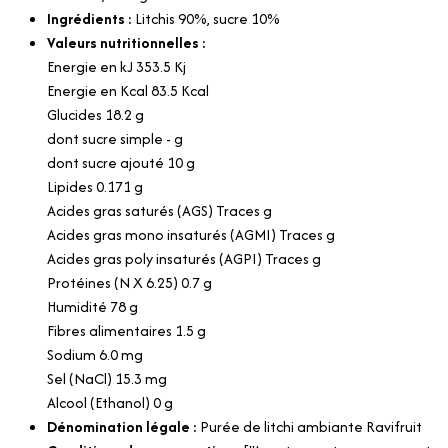
Ingrédients :
Litchis 90%, sucre 10%
Valeurs nutritionnelles :
Energie en kJ 353.5 Kj
Energie en Kcal 83.5 Kcal
Glucides 18.2 g
dont sucre simple - g
dont sucre ajouté 10 g
Lipides 0.171 g
Acides gras saturés (AGS) Traces g
Acides gras mono insaturés (AGMI) Traces g
Acides gras poly insaturés (AGPI) Traces g
Protéines (N X 6.25) 0.7 g
Humidité 78 g
Fibres alimentaires 1.5 g
Sodium 6.0 mg
Sel (NaCl) 15.3 mg
Alcool (Ethanol) 0 g
Dénomination légale :
Purée de litchi ambiante Ravifruit