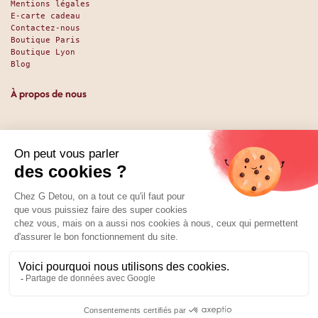
Mentions légales
E-carte cadeau
Contactez-nous
Boutique Paris
Boutique Lyon
Blog
À propos de nous
Depuis 1951, nous accueillons les gourmands et les gourmets
en leur promettant des produits de qualité au meilleur
prix. Que vous soyez des pros ou des particuliers, que vous
cherchiez du sucré ou du salé, nous avons sans doute ce
qu’il vous faut. Et même des choses que vous ne soupçonniez
pas. La boutique existe depuis 1951, la vente en ligne
depuis 2025.
Nos réseaux
01 89 70 34 50
Prix :
Ajouter au panier
8,53
€