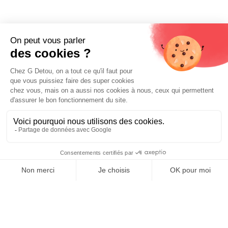
Liens utiles
Livraison et paiements
Nos fournisseurs
Nos engagements
Conditions générales de vente
Prix :
Mentions légales
Ajouter au panier
5,31
€
E-carte cadeau
Contactez-nous
0
Boutique Paris
Boutique Lyon
Home
Search
Wishlist
Category
Compte
Blog
À propos de nous