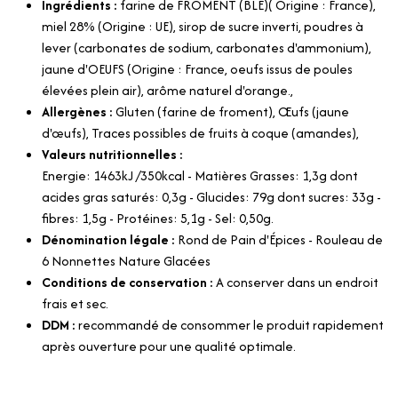
Ingrédients :
farine de FROMENT (BLE)( Origine : France),
miel 28% (Origine : UE), sirop de sucre inverti, poudres à
lever (carbonates de sodium, carbonates d'ammonium),
jaune d'OEUFS (Origine : France, oeufs issus de poules
élevées plein air), arôme naturel d'orange.,
Allergènes :
Gluten (farine de froment), Œufs (jaune
d'œufs), Traces possibles de fruits à coque (amandes),
Valeurs nutritionnelles :
Energie: 1463kJ /350kcal - Matières Grasses: 1,3g dont
acides gras saturés: 0,3g - Glucides: 79g dont sucres: 33g -
fibres: 1,5g - Protéines: 5,1g - Sel: 0,50g.
Dénomination légale :
Rond de Pain d'Épices - Rouleau de
6 Nonnettes Nature Glacées
Conditions de conservation :
A conserver dans un endroit
frais et sec.
DDM :
recommandé de consommer le produit rapidement
après ouverture pour une qualité optimale.