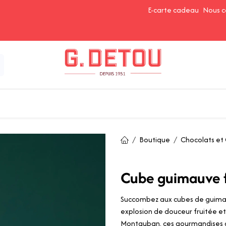
E-carte cadeau
Nous c
Épices et Assaisonnements
Ingrédients de Pâtisserie
Boutique
Chocolats et 
Cube guimauve 
Succombez aux cubes de guimau
explosion de douceur fruitée e
Montauban, ces gourmandises a