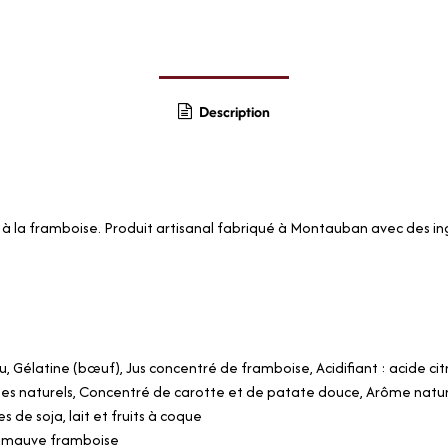
Description
la framboise. Produit artisanal fabriqué à Montauban avec des ing
Eau, Gélatine (bœuf), Jus concentré de framboise, Acidifiant : acide 
mes naturels, Concentré de carotte et de patate douce, Arôme natur
s de soja, lait et fruits à coque
imauve framboise