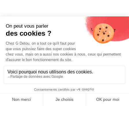
Liens utiles
Livraison et paiements
Nos fournisseurs
Nos engagements
Conditions générales de vente
Prix :
Mentions légales
Ajouter au panier
2,84
€
E-carte cadeau
Contactez-nous
0
Boutique Paris
Boutique Lyon
Home
Search
Wishlist
Category
Compte
Blog
À propos de nous