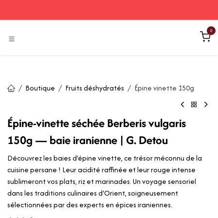
Se rendre au contenu
0
Boutique
Fruits déshydratés
Épine vinette 150g
Épine-vinette séchée Berberis vulgaris
150g — baie iranienne | G. Detou
Découvrez les baies d'épine vinette, ce trésor méconnu de la
cuisine persane ! Leur acidité raffinée et leur rouge intense
sublimeront vos plats, riz et marinades. Un voyage sensoriel
dans les traditions culinaires d'Orient, soigneusement
sélectionnées par des experts en épices iraniennes.