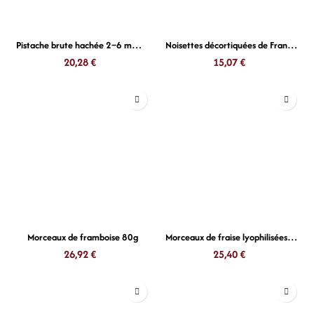
Pistache brute hachée 2–6 mm 500g
Noisettes décortiquées de France 500g
20,28
€
15,07
€
Morceaux de framboise 80g
Morceaux de fraise lyophilisées 80 g
26,92
€
25,40
€