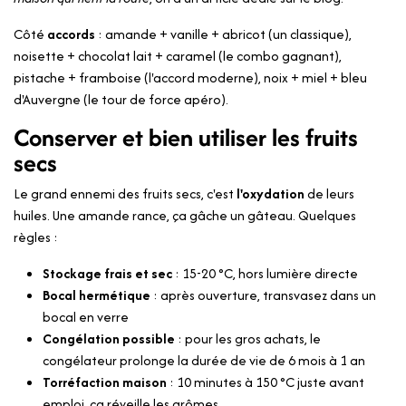
Côté
accords
: amande + vanille + abricot (un classique),
noisette + chocolat lait + caramel (le combo gagnant),
pistache + framboise (l'accord moderne), noix + miel + bleu
d'Auvergne (le tour de force apéro).
Conserver et bien utiliser les fruits
secs
Le grand ennemi des fruits secs, c'est
l'oxydation
de leurs
huiles. Une amande rance, ça gâche un gâteau. Quelques
règles :
Stockage frais et sec
: 15-20 °C, hors lumière directe
Bocal hermétique
: après ouverture, transvasez dans un
bocal en verre
Congélation possible
: pour les gros achats, le
congélateur prolonge la durée de vie de 6 mois à 1 an
Torréfaction maison
: 10 minutes à 150 °C juste avant
emploi, ça réveille les arômes