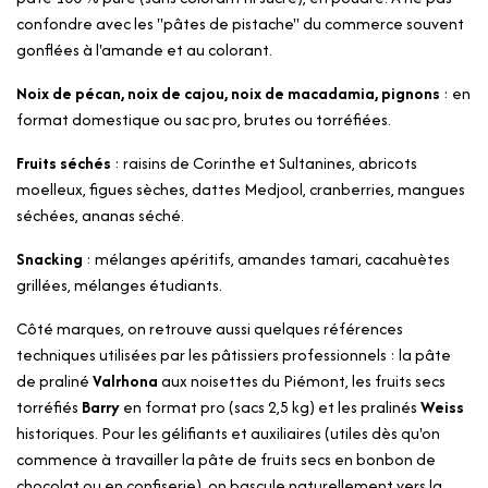
confondre avec les "pâtes de pistache" du commerce souvent
gonflées à l'amande et au colorant.
Noix de pécan, noix de cajou, noix de macadamia, pignons
: en
format domestique ou sac pro, brutes ou torréfiées.
Fruits séchés
: raisins de Corinthe et Sultanines, abricots
moelleux, figues sèches, dattes Medjool, cranberries, mangues
séchées, ananas séché.
Snacking
: mélanges apéritifs, amandes tamari, cacahuètes
grillées, mélanges étudiants.
Côté marques, on retrouve aussi quelques références
techniques utilisées par les pâtissiers professionnels : la pâte
de praliné
Valrhona
aux noisettes du Piémont, les fruits secs
torréfiés
Barry
en format pro (sacs 2,5 kg) et les pralinés
Weiss
historiques. Pour les gélifiants et auxiliaires (utiles dès qu'on
commence à travailler la pâte de fruits secs en bonbon de
chocolat ou en confiserie), on bascule naturellement vers la