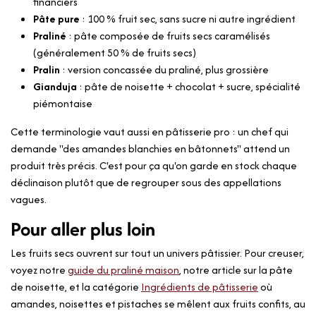
financiers
Pâte pure
: 100 % fruit sec, sans sucre ni autre ingrédient
Praliné
: pâte composée de fruits secs caramélisés
(généralement 50 % de fruits secs)
Pralin
: version concassée du praliné, plus grossière
Gianduja
: pâte de noisette + chocolat + sucre, spécialité
piémontaise
Cette terminologie vaut aussi en pâtisserie pro : un chef qui
demande "des amandes blanchies en bâtonnets" attend un
produit très précis. C'est pour ça qu'on garde en stock chaque
déclinaison plutôt que de regrouper sous des appellations
vagues.
Pour aller plus loin
Les fruits secs ouvrent sur tout un univers pâtissier. Pour creuser,
voyez notre
guide du praliné maison
, notre article sur la pâte
de noisette, et la catégorie
Ingrédients de pâtisserie
où
amandes, noisettes et pistaches se mêlent aux fruits confits, au