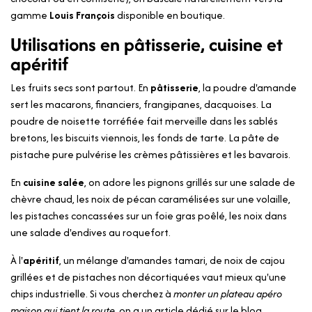
gamme
Louis François
disponible en boutique.
Utilisations en pâtisserie, cuisine et
apéritif
Les fruits secs sont partout. En
pâtisserie
, la poudre d'amande
sert les macarons, financiers, frangipanes, dacquoises. La
poudre de noisette torréfiée fait merveille dans les sablés
bretons, les biscuits viennois, les fonds de tarte. La pâte de
pistache pure pulvérise les crèmes pâtissières et les bavarois.
En
cuisine salée
, on adore les pignons grillés sur une salade de
chèvre chaud, les noix de pécan caramélisées sur une volaille,
les pistaches concassées sur un foie gras poêlé, les noix dans
une salade d'endives au roquefort.
À l'
apéritif
, un mélange d'amandes tamari, de noix de cajou
grillées et de pistaches non décortiquées vaut mieux qu'une
chips industrielle. Si vous cherchez à
monter un plateau apéro
maison qui tient la route
, on a un article dédié sur le blog.