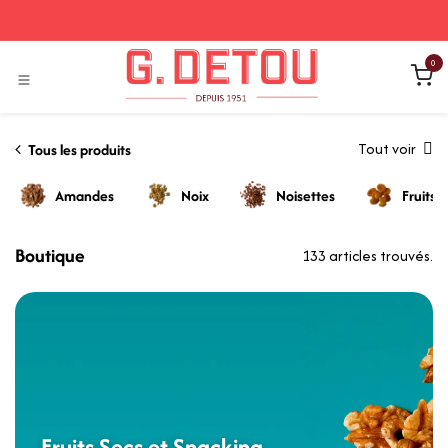
Se rendre au contenu
0
Tout voir
Tous les produits
Amandes
Noix
Noisettes
Fruits 
Boutique
133 articles trouvés.
Fruits Secs et Snacking