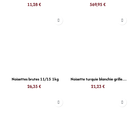
11,28
€
569,95
€
Noisettes brutes 11/15 1kg
Noisette turquie blanchie grillee 1kg rans
26,35
€
21,23
€