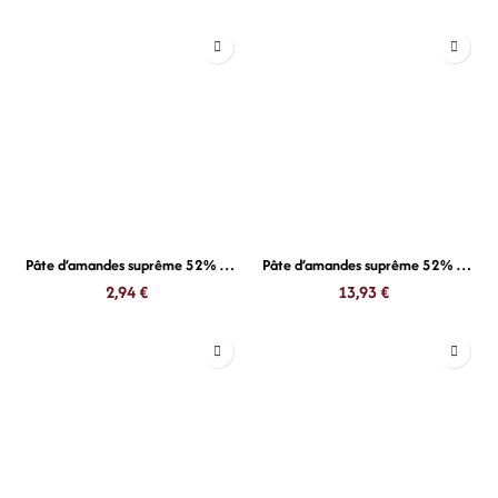
Pâte d’amandes suprême 52% 200g
Pâte d’amandes suprême 52% 1kg
2,94
€
13,93
€