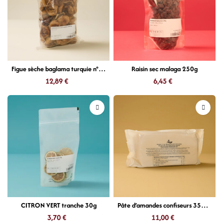
Figue sèche baglama turquie n°1 500g
Raisin sec malaga 250g
12,89
€
6,45
€
CITRON VERT tranche 30g
Pâte d’amandes confiseurs 35% 1kg
3,70
€
11,00
€