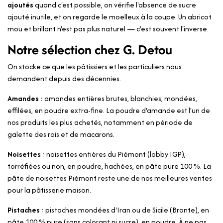
ajoutés
quand c'est possible, on vérifie l'absence de sucre
ajouté inutile, et on regarde le moelleux à la coupe. Un abricot
mou et brillant n'est pas plus naturel — c'est souvent l'inverse.
Notre sélection chez G. Detou
On stocke ce que les pâtissiers et les particuliers nous
demandent depuis des décennies.
Amandes
: amandes entières brutes, blanchies, mondées,
effilées, en poudre extra-fine. La poudre d'amande est l'un de
nos produits les plus achetés, notamment en période de
galette des rois et de macarons.
Noisettes
: noisettes entières du Piémont (lobby IGP),
torréfiées ou non, en poudre, hachées, en pâte pure 100 %. La
pâte de noisettes Piémont reste une de nos meilleures ventes
pour la pâtisserie maison.
Pistaches
: pistaches mondées d'Iran ou de Sicile (Bronte), en
pâte 100 % pure (sans colorant ni sucre), en poudre. À ne pas