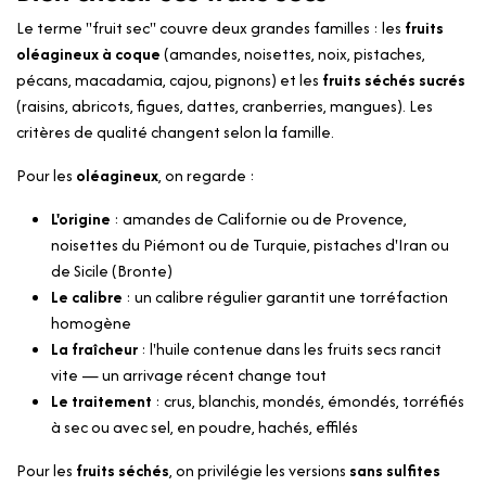
Le terme "fruit sec" couvre deux grandes familles : les
fruits
oléagineux à coque
(amandes, noisettes, noix, pistaches,
pécans, macadamia, cajou, pignons) et les
fruits séchés sucrés
(raisins, abricots, figues, dattes, cranberries, mangues). Les
critères de qualité changent selon la famille.
Pour les
oléagineux
, on regarde :
L'origine
: amandes de Californie ou de Provence,
noisettes du Piémont ou de Turquie, pistaches d'Iran ou
de Sicile (Bronte)
Le calibre
: un calibre régulier garantit une torréfaction
homogène
La fraîcheur
: l'huile contenue dans les fruits secs rancit
vite — un arrivage récent change tout
Le traitement
: crus, blanchis, mondés, émondés, torréfiés
à sec ou avec sel, en poudre, hachés, effilés
Pour les
fruits séchés
, on privilégie les versions
sans sulfites