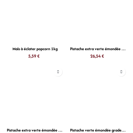
Maïs à éclater popcorn 1kg
Pistache extra verte émondée Iran 500g
5,59
€
26,54
€
Pistache extra verte émondée Iran 200g
Pistache verte émondée grade A 12,5kg Iran