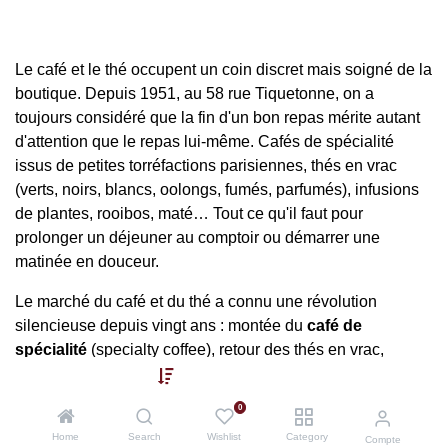
Le café et le thé occupent un coin discret mais soigné de la
boutique. Depuis 1951, au 58 rue Tiquetonne, on a
toujours considéré que la fin d'un bon repas mérite autant
d'attention que le repas lui-même. Cafés de spécialité
issus de petites torréfactions parisiennes, thés en vrac
(verts, noirs, blancs, oolongs, fumés, parfumés), infusions
de plantes, rooibos, maté… Tout ce qu'il faut pour
prolonger un déjeuner au comptoir ou démarrer une
matinée en douceur.
Le marché du café et du thé a connu une révolution
silencieuse depuis vingt ans : montée du
café de
spécialité
(specialty coffee), retour des thés en vrac,
redécouverte des terroirs (Yunnan, Darjeeling, Wuyi,
Prix - Croissant
Yirgacheffe). On suit le mouvement avec une sélection
0
resserrée mais exigeante, plutôt qu'un mur de 200
Home
Search
Wishlist
Category
Compte
références qu'on ne saurait pas défendre.