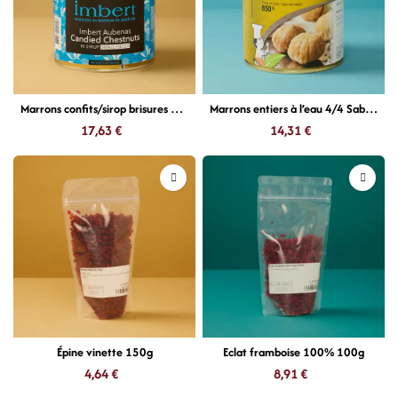
Marrons confits/sirop brisures 4/4 Imbert
Marrons entiers à l’eau 4/4 Sabaton
17,63
€
14,31
€
Épine vinette 150g
Eclat framboise 100% 100g
4,64
€
8,91
€