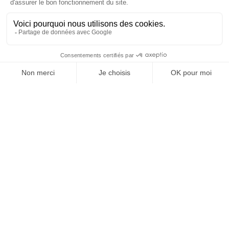
Livraison et paiements
Nos fournisseurs
Nos engagements
Conditions générales de vente
Prix :
Mentions légales
Ajouter au panier
3,98
€
E-carte cadeau
Contactez-nous
0
Boutique Paris
Boutique Lyon
Home
Search
Wishlist
Category
Compte
Blog
À propos de nous
Depuis 1951, nous accueillons les gourmands et les gourmets
en leur promettant des produits de qualité au meilleur
prix. Que vous soyez des pros ou des particuliers, que vous
cherchiez du sucré ou du salé, nous avons sans doute ce
qu’il vous faut. Et même des choses que vous ne soupçonniez
pas. La boutique existe depuis 1951, la vente en ligne
depuis 2025.
Nos réseaux