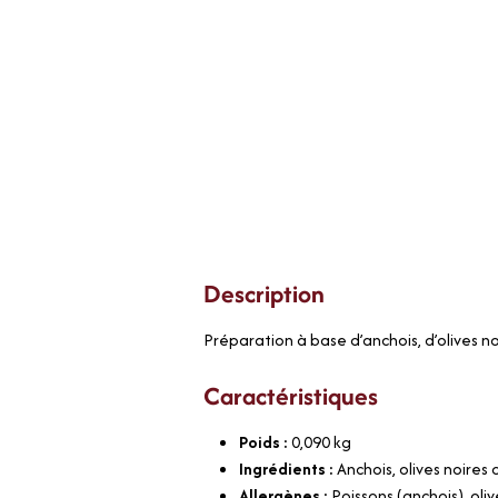
Description
Préparation à base d’anchois, d’olives no
Caractéristiques
Poids :
0,090
kg
Ingrédients :
Anchois, olives noires
Allergènes :
Poissons (anchois), oli