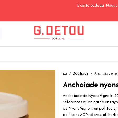
E-carte cadeau
Nous c
Épices et Assaisonnements
Ingrédients de Pâtisserie
Boutique
Anchoiade nyo
Anchoiade nyons
Anchoïade de Nyons Vignolis, 100
références qu'on garde en rayo
de Nyons Vignolis en pot 100 g 
de Nyons AOP, câpres, ail, herbes