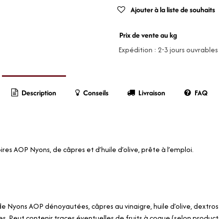
Ajouter à la liste de souhaits
Prix de vente au kg
Expédition : 2-3 jours ouvrables
Description
Conseils
Livraison
FAQ
ires AOP Nyons, de câpres et d’huile d’olive, prête à l’emploi.
 de Nyons AOP dénoyautées, câpres au vinaigre, huile d’olive, dextros
ves. Peut contenir traces éventuelles de fruits à coque (selon product