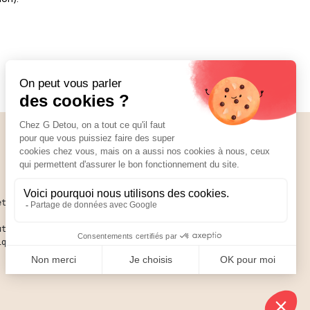
Nos réseaux
01 89 70 34 50
ettant
ute ce
ique