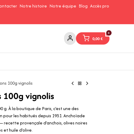
ontacter
Notre histoire
Notre équipe
Blog
Accès pro
0
0,00
€
Confitures et Pates à tartiner
Cafés et Thés
Conserverie
ns 100g vignolis
 100g vignolis
 g. À la boutique de Paris, c'est une des
n pour les habitués depuis 1951. Anchoïade
— recette provençale d'anchois, olives noires
 et huile d'olive.