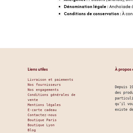
Dénomination légale :
Anchoïade à
Conditions de conservation :
À con
Liens utiles
À propos 
Livraison et paiements
Nos fournisseurs
Depuis 1
Nos engagements
des prod
Conditions générales de
particul
vente
qu’il vo
Mentions légales
existe d
E-carte cadeau
Contactez-nous
Boutique Paris
Boutique Lyon
Blog