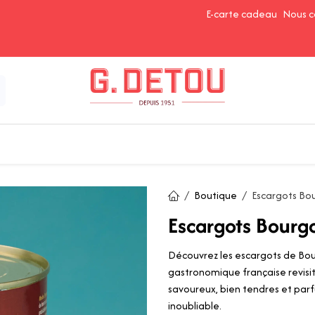
E-carte cadeau
Nous c
Épices et Assaisonnements
Ingrédients de Pâtisserie
Boutique
Escargots Bo
Escargots Bourg
Découvrez les escargots de Bo
gastronomique française revisit
savoureux, bien tendres et parf
inoubliable.