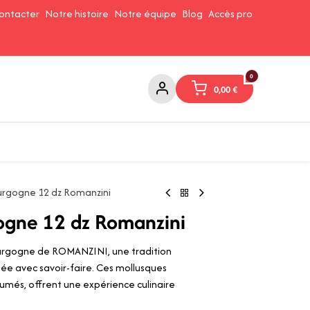
ontacter
Notre histoire
Notre équipe
Blog
Accès pro
0
0,00
€
Confitures et Pates à tartiner
Cafés et Thés
Conserverie
urgogne 12 dz Romanzini
ogne 12 dz Romanzini
urgogne de ROMANZINI, une tradition
ée avec savoir-faire. Ces mollusques
umés, offrent une expérience culinaire