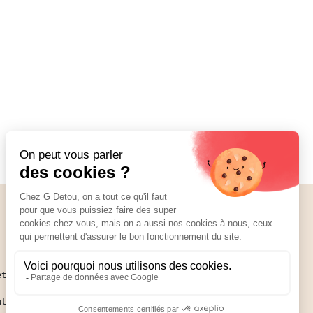
Nos réseaux
01 89 70 34 50
ettant
ute ce