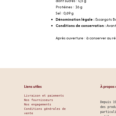
dont sucres : 0,5 g
Protéines : 16 g
Sel : 0,69 g
Dénomination légale :
Escargots 
Conditions de conservation :
Avant
Après ouverture : à conserver au ré
Liens utiles
À propos 
Livraison et paiements
Nos fournisseurs
Depuis 1
Nos engagements
des prod
Conditions générales de
particul
vente