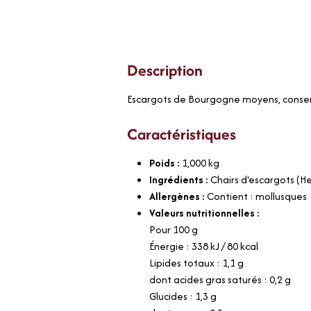
Description
Escargots de Bourgogne moyens, conserv
Caractéristiques
Poids :
1,000
kg
Ingrédients :
Chairs d'escargots (He
Allergènes :
Contient : mollusques
Valeurs nutritionnelles :
Pour 100 g
Énergie : 338 kJ / 80 kcal
Lipides totaux : 1,1 g
dont acides gras saturés : 0,2 g
Glucides : 1,3 g