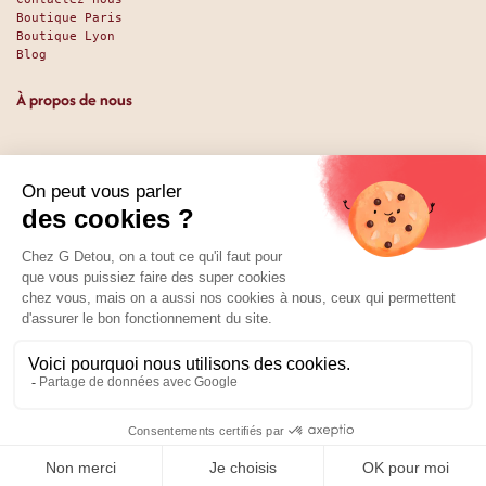
Boutique Paris
Boutique Lyon
Blog
À propos de nous
Depuis 1951, nous accueillons les gourmands et les gourmets
en leur promettant des produits de qualité au meilleur
prix. Que vous soyez des pros ou des particuliers, que vous
cherchiez du sucré ou du salé, nous avons sans doute ce
qu’il vous faut. Et même des choses que vous ne soupçonniez
pas. La boutique existe depuis 1951, la vente en ligne
depuis 2025.
Nos réseaux
01 89 70 34 50
Prix :
Ajouter au panier
12,04
€
0
Home
Search
Wishlist
Category
Compte