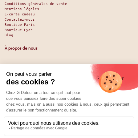
Conditions générales de vente
Mentions légales
E-carte cadeau
Contactez-nous
Boutique Paris
Boutique Lyon
Blog
À propos de nous
Depuis 1951, nous accueillons les gourmands et les gourmets
en leur promettant des produits de qualité au meilleur
prix. Que vous soyez des pros ou des particuliers, que vous
cherchiez du sucré ou du salé, nous avons sans doute ce
qu’il vous faut. Et même des choses que vous ne soupçonniez
pas. La boutique existe depuis 1951, la vente en ligne
depuis 2025.
Nos réseaux
01 89 70 34 50
Prix :
Ajouter au panier
7,58
€