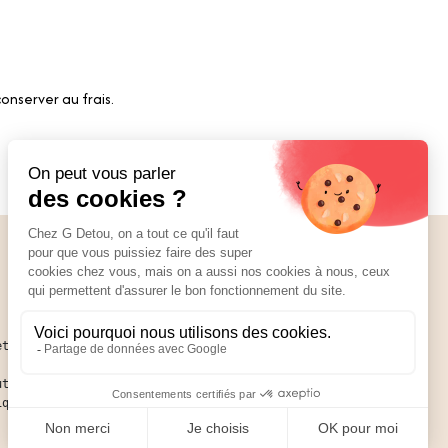
onserver au frais.
Nos réseaux
01 89 70 34 50
ettant
ute ce
ique