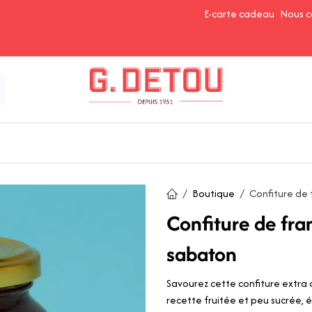
E-carte cadeau
Nous c
Épices et Assaisonnements
Ingrédients de Pâtisserie
Boutique
Confiture de
Confiture de fr
sabaton
Savourez cette confiture extra
recette fruitée et peu sucrée, é