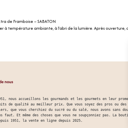
xtra de Framboise – SABATON
er à température ambiante, à l’abri de la lumière. Après ouverture, c
de nous
951, nous accueillons les gourmands et les gourmets en leur prom
uits de qualité au meilleur prix. Que vous soyez des pros ou des
iers, que vous cherchiez du sucré ou du salé, nous avons sans do
us faut. Et même des choses que vous ne soupçonniez pas. La bout
epuis 1951, la vente en ligne depuis 2025.