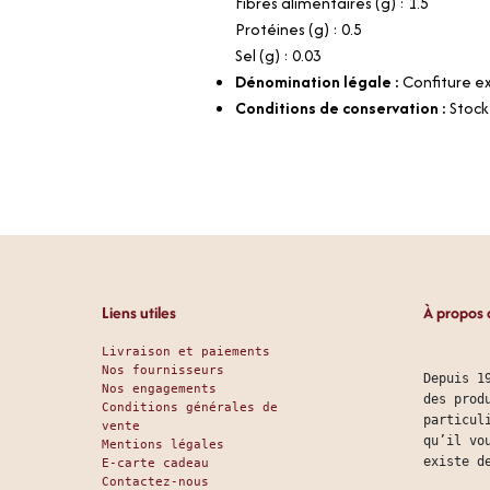
Fibres alimentaires (g) : 1.5
Protéines (g) : 0.5
Sel (g) : 0.03
Dénomination légale :
Confiture e
Conditions de conservation :
Stock
Liens utiles
À propos 
Livraison et paiements
Nos fournisseurs
Depuis 1
Nos engagements
des prod
Conditions générales de
particul
vente
qu’il vo
Mentions légales
existe d
E-carte cadeau
Contactez-nous