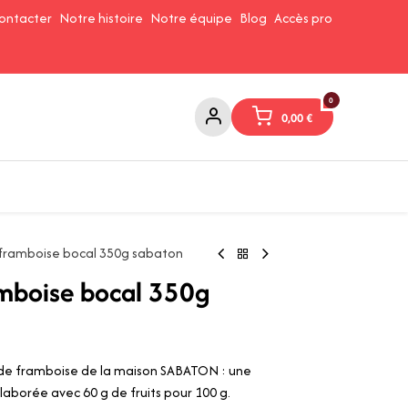
ontacter
Notre histoire
Notre équipe
Blog
Accès pro
0
0,00
€
Confitures et Pates à tartiner
Cafés et Thés
Conserverie
 framboise bocal 350g sabaton
amboise bocal 350g
 de framboise de la maison SABATON : une
laborée avec 60 g de fruits pour 100 g.