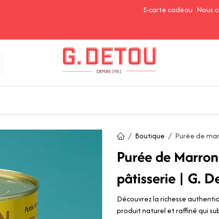
E-carte cadeau
Nous c
Épices et Assaisonnements
Ingrédients de Pâtisserie
Boutique
Purée de mar
Purée de Marron
pâtisserie | G. D
Découvrez la richesse authenti
produit naturel et raffiné qui 