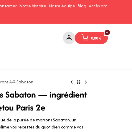
ontacter
Notre histoire
Notre équipe
Blog
Accès pro
0
0,00
€
Confitures et Pates à tartiner
Cafés et Thés
Conserverie
rons 4/4 Sabaton
s Sabaton — ingrédient
etou Paris 2e
que de la purée de marrons Sabaton, un
sublime vos recettes du quotidien comme vos