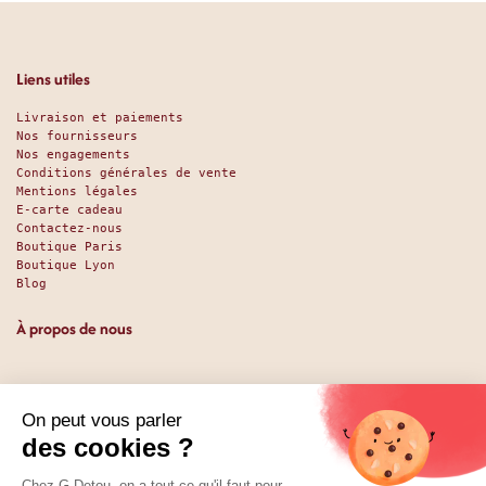
Liens utiles
Livraison et paiements
Nos fournisseurs
Nos engagements
Conditions générales de vente
Mentions légales
E-carte cadeau
Contactez-nous
Boutique Paris
Boutique Lyon
Blog
À propos de nous
Depuis 1951, nous accueillons les gourmands et les gourmets
en leur promettant des produits de qualité au meilleur
prix. Que vous soyez des pros ou des particuliers, que vous
cherchiez du sucré ou du salé, nous avons sans doute ce
qu’il vous faut. Et même des choses que vous ne soupçonniez