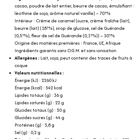
cacao, poudre de lait entier, beurre de cacao, émulsifiant :
lécithine de soja, arôme naturel vanille) – 70?%
Intérieur : Crème de caramel (sucre, crème fraîche (lait),
beurre (lait) (18?%), sirop de glucose, sel de Guérande
(0,5?%), fleur de sel de Guérande (0,1?%)) – 30?%
Origine des matières premières : France, UE, Afrique
Ingrédients garantis sans O.G.M. et sans ionisation
Allergènes :
Lait, soja, peut contenir des traces de fruits à
coque
Valeurs nutritionnelles :
Énergie (kJ) : 2260 kJ
Énergie (kcal) : 542 kcal
Lipides totaux (g) : 36 g
Lipides saturés (g) : 22 g
Glucides totaux (g) : 50 g
Glucides sucres (g) : 44 g
Protéines (g) : 5,8 g
Sel (g) : 0,2 g