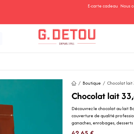
E-carte cadeau
Nous c
Épices et Assaisonnements
Ingrédients de Pâtisserie
Boutique
Chocolat lait 
Chocolat lait 33
Découvrez le chocolat au lait Ba
couverture de qualité profession
ganaches, enrobages, desserts e
42,65
€