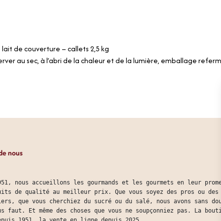
lait de couverture – callets 2,5 kg
rver au sec, à l’abri de la chaleur et de la lumière, emballage re
de nous
951, nous accueillons les gourmands et les gourmets en leur prom
uits de qualité au meilleur prix. Que vous soyez des pros ou des
iers, que vous cherchiez du sucré ou du salé, nous avons sans do
us faut. Et même des choses que vous ne soupçonniez pas. La bout
epuis 1951, la vente en ligne depuis 2025.