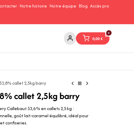
ontacter
Notre histoire
Notre équipe
Blog
Accès pro
0
0,00
€
Confitures et Pates à tartiner
Cafés et Thés
Conserverie
33,8% callet 2,5kg barry
,8% callet 2,5kg barry
rry Callebaut 33,6 % en callets 2,5 kg :
nelle, goût lait‑caramel équilibré, idéal pour
t confiseries.