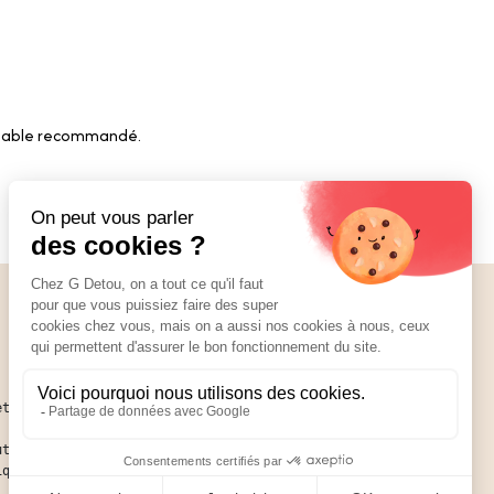
fermable recommandé.
Nos réseaux
01 89 70 34 50
ettant
ute ce
ique