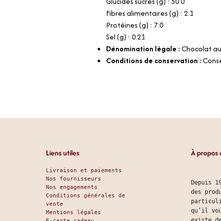
Glucides sucres (g) : 50.0
Fibres alimentaires (g) : 2.1
Protéines (g) : 7.0
Sel (g) : 0.21
Dénomination légale :
Chocolat au 
Conditions de conservation :
Conse
Liens utiles
À propos 
Livraison et paiements
Nos fournisseurs
Depuis 1
Nos engagements
des prod
Conditions générales de
particul
vente
qu’il vo
Mentions légales
existe d
E-carte cadeau