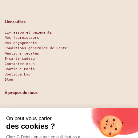
Liens utiles
Livraison et paiements
Nos fournisseurs
Nos engagements
Conditions générales de vente
Mentions légales
E-carte cadeau
Contactez-nous
Boutique Paris
Boutique Lyon
Blog
À propos de nous
Depuis 1951, nous accueillons les gourmands et les gourmets
en leur promettant des produits de qualité au meilleur
prix. Que vous soyez des pros ou des particuliers, que vous
cherchiez du sucré ou du salé, nous avons sans doute ce
qu’il vous faut. Et même des choses que vous ne soupçonniez