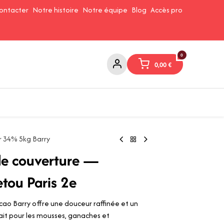
ontacter
Notre histoire
Notre équipe
Blog
Accès pro
0
0,00
€
Confitures et Pates à tartiner
Cafés et Thés
Conserverie
r 34% 5kg Barry
de couverture —
etou Paris 2e
ao Barry offre une douceur raffinée et un
fait pour les mousses, ganaches et