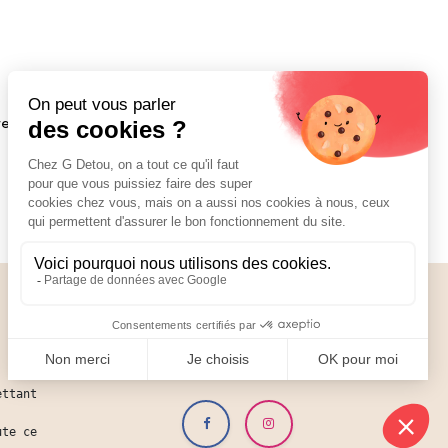
 recommandée : entre 12°C et 20°C.
Nos réseaux
01 89 70 34 50
ettant
ute ce