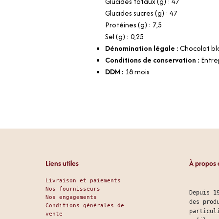
Glucides totaux (g) : 47
Glucides sucres (g) : 47
Protéines (g) : 7,5
Sel (g) : 0,25
Dénomination légale :
Chocolat bl
Conditions de conservation :
Entre
DDM :
18 mois
Liens utiles
À propos 
Livraison et paiements
Nos fournisseurs
Depuis 1
Nos engagements
des prod
Conditions générales de
particul
vente