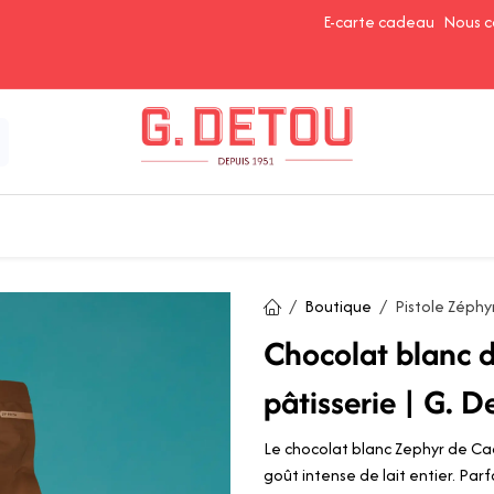
E-carte cadeau
Nous c
Épices et Assaisonnements
Ingrédients de Pâtisserie
Boutique
Pistole Zéphy
Chocolat blanc 
pâtisserie | G. D
Le chocolat blanc Zephyr de Cac
goût intense de lait entier. Par