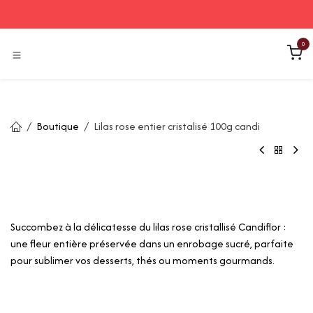
Se rendre au contenu
0
Boutique
Lilas rose entier cristalisé 100g candi
Lilas rose entier cristalisé 100g
candi
Succombez à la délicatesse du lilas rose cristallisé Candiflor :
une fleur entière préservée dans un enrobage sucré, parfaite
pour sublimer vos desserts, thés ou moments gourmands.
11,67
€