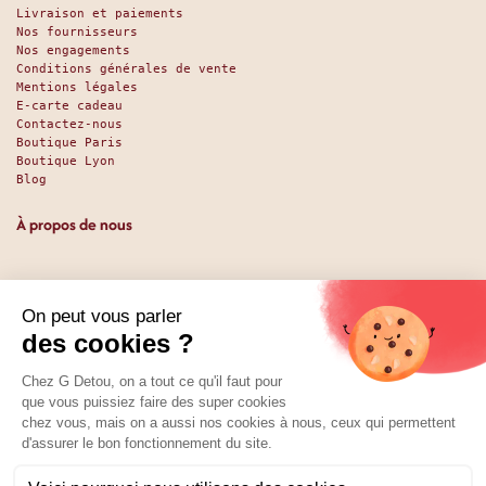
Livraison et paiements
Nos fournisseurs
Nos engagements
Conditions générales de vente
Mentions légales
E-carte cadeau
Contactez-nous
Boutique Paris
Boutique Lyon
Blog
À propos de nous
Depuis 1951, nous accueillons les gourmands et les gourmets
en leur promettant des produits de qualité au meilleur
prix. Que vous soyez des pros ou des particuliers, que vous
cherchiez du sucré ou du salé, nous avons sans doute ce
qu’il vous faut. Et même des choses que vous ne soupçonniez
pas. La boutique existe depuis 1951, la vente en ligne
depuis 2025.
Nos réseaux