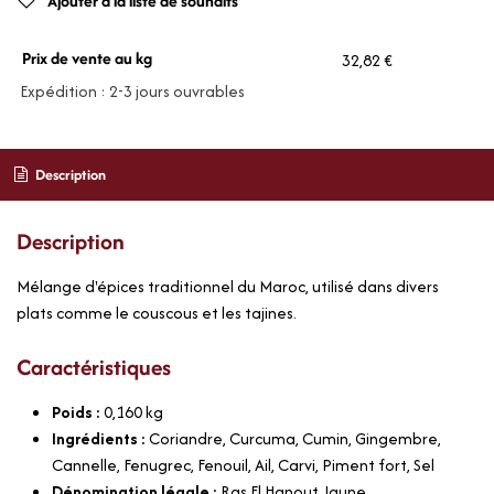
Ajouter à la liste de souhaits
Prix de vente au kg
32,82 €
Expédition : 2-3 jours ouvrables
Description
Description
Mélange d'épices traditionnel du Maroc, utilisé dans divers
plats comme le couscous et les tajines.
Caractéristiques
Poids :
0,160
kg
Ingrédients :
Coriandre, Curcuma, Cumin, Gingembre,
Cannelle, Fenugrec, Fenouil, Ail, Carvi, Piment fort, Sel
Dénomination légale :
Ras El Hanout Jaune