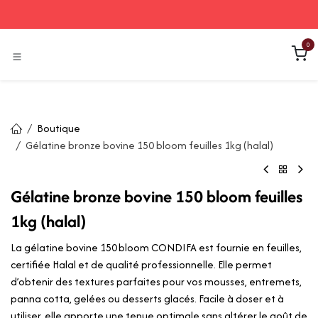
Se rendre au contenu
0
Boutique
Gélatine bronze bovine 150 bloom feuilles 1kg (halal)
Gélatine bronze bovine 150 bloom feuilles
1kg (halal)
La gélatine bovine 150 bloom CONDIFA est fournie en feuilles,
certifiée Halal et de qualité professionnelle. Elle permet
d’obtenir des textures parfaites pour vos mousses, entremets,
panna cotta, gelées ou desserts glacés. Facile à doser et à
utiliser, elle apporte une tenue optimale sans altérer le goût de