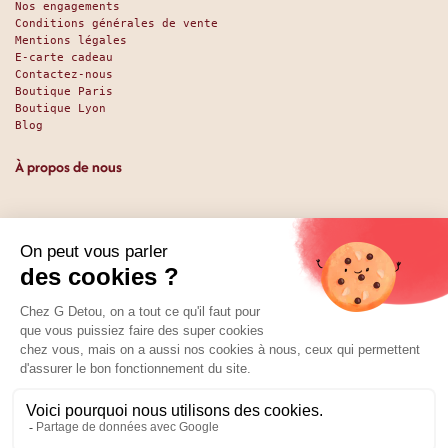
Nos engagements
Conditions générales de vente
Mentions légales
E-carte cadeau
Contactez-nous
Boutique Paris
Boutique Lyon
Blog
À propos de nous
Depuis 1951, nous accueillons les gourmands et les gourmets
en leur promettant des produits de qualité au meilleur
prix. Que vous soyez des pros ou des particuliers, que vous
cherchiez du sucré ou du salé, nous avons sans doute ce
qu’il vous faut. Et même des choses que vous ne soupçonniez
pas. La boutique existe depuis 1951, la vente en ligne
depuis 2025.
Nos réseaux
01 89 70 34 50
Prix :
Ajouter au panier