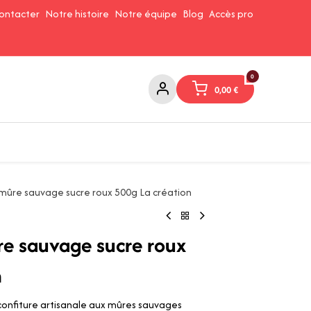
ontacter
Notre histoire
Notre équipe
Blog
Accès pro
0
0,00
€
Confitures et Pates à tartiner
Cafés et Thés
Conserverie
mûre sauvage sucre roux 500g La création
re sauvage sucre roux
n
confiture artisanale aux mûres sauvages