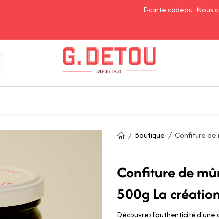
E-carte cadeau
Nous c
Épices et Assaisonnements
Ingrédients de Pâtisserie
Boutique
Confiture de 
Confiture de mû
500g La créatio
Découvrez l'authenticité d'une 