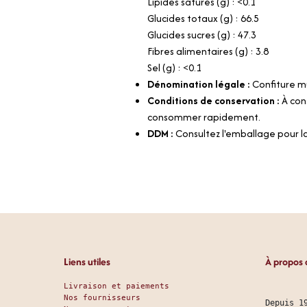
Lipides saturés (g) : <0.1
Glucides totaux (g) : 66.5
Glucides sucres (g) : 47.3
Fibres alimentaires (g) : 3.8
Sel (g) : <0.1
Dénomination légale :
Confiture 
Conditions de conservation :
À con
consommer rapidement.
DDM :
Consultez l'emballage pour l
Liens utiles
À propos 
Livraison et paiements
Nos fournisseurs
Depuis 1