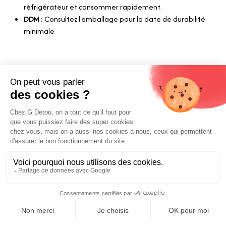
réfrigérateur et consommer rapidement.
DDM :
Consultez l'emballage pour la date de durabilité
minimale
Liens utiles
Livraison et paiements
Nos fournisseurs
Nos engagements
Conditions générales de vente
Prix :
Mentions légales
Ajouter au panier
4,83
€
E-carte cadeau
Contactez-nous
0
Boutique Paris
Boutique Lyon
Home
Search
Wishlist
Category
Compte
Blog