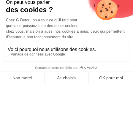
Liens utiles
Livraison et paiements
Nos fournisseurs
Nos engagements
Conditions générales de vente
Prix :
Mentions légales
Ajouter au panier
4,83
€
E-carte cadeau
Contactez-nous
0
Boutique Paris
Boutique Lyon
Home
Search
Wishlist
Category
Compte
Blog
À propos de nous
Depuis 1951, nous accueillons les gourmands et les gourmets
en leur promettant des produits de qualité au meilleur
prix. Que vous soyez des pros ou des particuliers, que vous
cherchiez du sucré ou du salé, nous avons sans doute ce