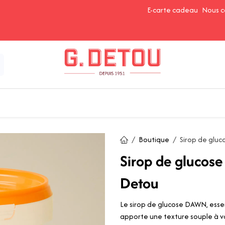
E-carte cadeau
Nous c
Épices et Assaisonnements
Ingrédients de Pâtisserie
Boutique
Sirop de gluc
Sirop de glucos
Detou
Le sirop de glucose DAWN, essent
apporte une texture souple à vo