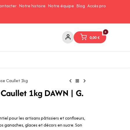
ontacter
Notre histoire
Notre équipe
Blog
Accès pro
0
0,00
€
Confitures et Pates à tartiner
Cafés et Thés
Conserverie
ose Caullet 1kg
e Caullet 1kg DAWN | G.
iel pour les artisans pâtissiers et confiseurs,
s ganaches, glaces et décors en sucre. Son