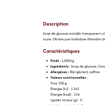
Description
Sirop de glucose cristallin transparent ut
sucre. Obtenu par hydrolyse d'amidon de
Caractéristiques
Poids :
1,000
kg
Ingrédients :
Sirop de glucose, Cons
Allergènes :
Blé (gluten), sulfites
Valeurs nutritionnelles :
Pour 100 g
Énergie (kJ) : 1 343
Énergie (kcal) : 316
Lipides totaux (g) : 0