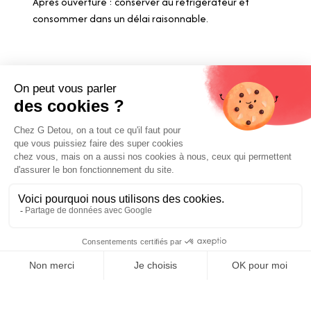
Après ouverture : conserver au réfrigérateur et
consommer dans un délai raisonnable.
Liens utiles
Livraison et paiements
Nos fournisseurs
Nos engagements
Conditions générales de vente
Prix :
Mentions légales
Ajouter au panier
12,70
€
E-carte cadeau
Contactez-nous
0
Boutique Paris
Boutique Lyon
Home
Search
Wishlist
Category
Compte
Blog
À propos de nous