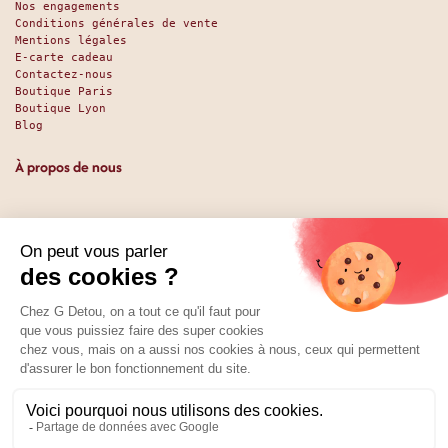
Nos engagements
Conditions générales de vente
Mentions légales
E-carte cadeau
Contactez-nous
Boutique Paris
Boutique Lyon
Blog
À propos de nous
Depuis 1951, nous accueillons les gourmands et les gourmets
en leur promettant des produits de qualité au meilleur
prix. Que vous soyez des pros ou des particuliers, que vous
cherchiez du sucré ou du salé, nous avons sans doute ce
qu’il vous faut. Et même des choses que vous ne soupçonniez
pas. La boutique existe depuis 1951, la vente en ligne
depuis 2025.
Nos réseaux
01 89 70 34 50
Prix :
Ajouter au panier