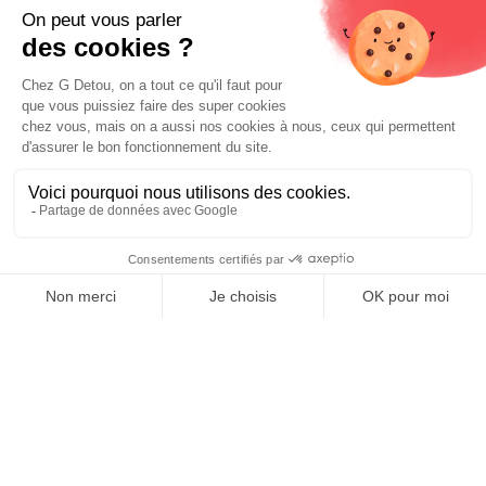
Liens utiles
Livraison et paiements
Nos fournisseurs
Nos engagements
Conditions générales de vente
Prix :
Mentions légales
Ajouter au panier
11,37
€
E-carte cadeau
Contactez-nous
0
Boutique Paris
Boutique Lyon
Home
Search
Wishlist
Category
Compte
Blog
À propos de nous
Depuis 1951, nous accueillons les gourmands et les gourmets
en leur promettant des produits de qualité au meilleur
prix. Que vous soyez des pros ou des particuliers, que vous