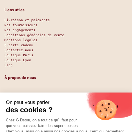
Liens utiles
Livraison et paiements
Nos fournisseurs
Nos engagements
Conditions générales de vente
Mentions légales
E-carte cadeau
Contactez-nous
Boutique Paris
Boutique Lyon
Blog
À propos de nous
Depuis 1951, nous accueillons les gourmands et les gourmets
en leur promettant des produits de qualité au meilleur
prix. Que vous soyez des pros ou des particuliers, que vous
cherchiez du sucré ou du salé, nous avons sans doute ce
qu’il vous faut. Et même des choses que vous ne soupçonniez
pas. La boutique existe depuis 1951, la vente en ligne
depuis 2025.