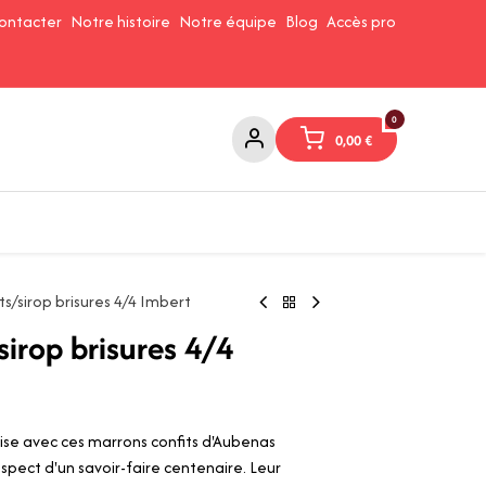
ontacter
Notre histoire
Notre équipe
Blog
Accès pro
0
0,00
€
Confitures et Pates à tartiner
Cafés et Thés
Conserverie
ts/sirop brisures 4/4 Imbert
sirop brisures 4/4
ise avec ces marrons confits d'Aubenas
spect d'un savoir-faire centenaire. Leur