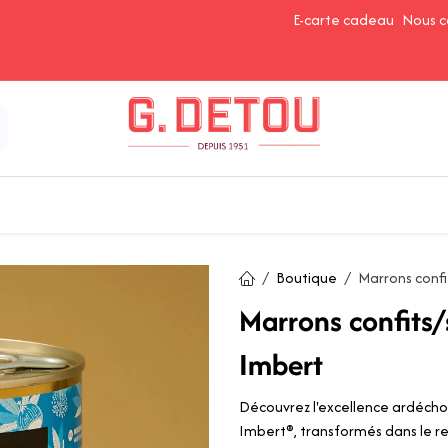
E-carte cadeau
Nous c
Épices et Assaisonnements
Ingrédients de Pâtisserie
Boutique
Marrons confi
Marrons confits/
Imbert
Découvrez l'excellence ardécho
Imbert®, transformés dans le re