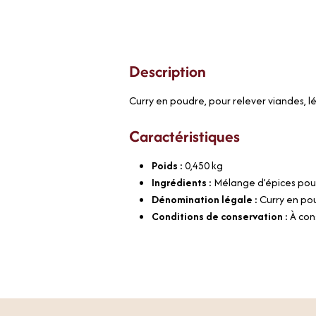
Description
Curry en poudre, pour relever viandes, 
Caractéristiques
Poids :
0,450
kg
Ingrédients :
Mélange d’épices pour
Dénomination légale :
Curry en po
Conditions de conservation :
À con