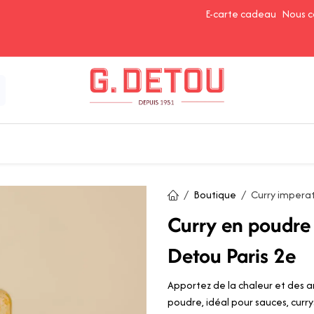
E-carte cadeau
Nous c
Épices et Assaisonnements
Ingrédients de Pâtisserie
Boutique
Curry impera
Curry en poudre 
Detou Paris 2e
Apportez de la chaleur et des a
poudre, idéal pour sauces, curr