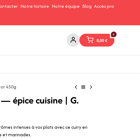
ontacter
Notre histoire
Notre équipe
Blog
Accès pro
0
0,00
€
Confitures et Pates à tartiner
Cafés et Thés
Conserverie
tor 450g
— épice cuisine | G.
rômes intenses à vos plats avec ce curry en
ys et marinades.