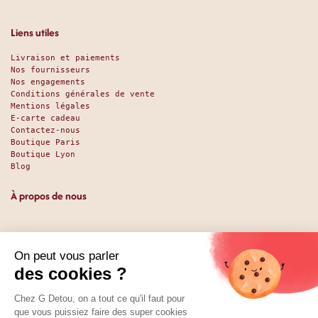
Liens utiles
Livraison et paiements
Nos fournisseurs
Nos engagements
Conditions générales de vente
Mentions légales
E-carte cadeau
Contactez-nous
Boutique Paris
Boutique Lyon
Blog
À propos de nous
Depuis 1951, nous accueillons les gourmands et les gourmets
en leur promettant des produits de qualité au meilleur
prix. Que vous soyez des pros ou des particuliers, que vous
cherchiez du sucré ou du salé, nous avons sans doute ce
qu’il vous faut. Et même des choses que vous ne soupçonniez
pas. La boutique existe depuis 1951, la vente en ligne