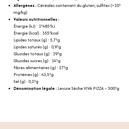
Allergènes :
Céréales contenant du gluten, sulfites (>10?
mg/kg)
Valeurs nutritionnelles :
Énergie (kJ) : 1?485?kJ
Énergie (kcal) : 355?kcal
Lipides totaux (g) : 5,7?g
Lipides saturés (g) : 0,9?g
Glucides totaux (g) : 19?g
Glucides sucres (g) : 14?g
Fibres alimentaires (g) : 27?g
Protéines (g) : 43,5?g
Sel (g) : 0,3?g
Dénomination légale :
Levure Sèche VIVA PIZZA – 500?g