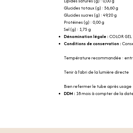
Lipides saturés (g) : 0,00 g
Glucides totaux (g) : 56,60 g
Glucides sucres (g) : 49,20 g
Protéines (g) : 0,00 g
Sel (g) : 1,75 g
Dénomination légale :
COLOR GEL
Conditions de conservation :
Conse
Température recommandée : entre
Tenir à l’abri de la lumière directe
Bien refermer le tube après usage
DDM :
18 mois à compter de la date