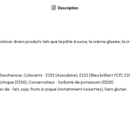
Description
colorer divers produits tels que la pâte à sucre, la crème glacée, la c
 Saccharose, Colorants : E122 (Azorubine), E133 (Bleu brillant FCF), E1
e citrique (E330), Conservateur : Sorbate de potassium (E202)
s de : lait, soja, fruits à coque (notamment noisettes), Sans gluten