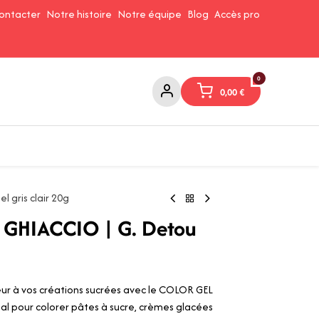
ontacter
Notre histoire
Notre équipe
Blog
Accès pro
0
0,00
€
Confitures et Pates à tartiner
Cafés et Thés
Conserverie
l gris clair 20g
GHIACCIO | G. Detou
ur à vos créations sucrées avec le COLOR GEL
 pour colorer pâtes à sucre, crèmes glacées