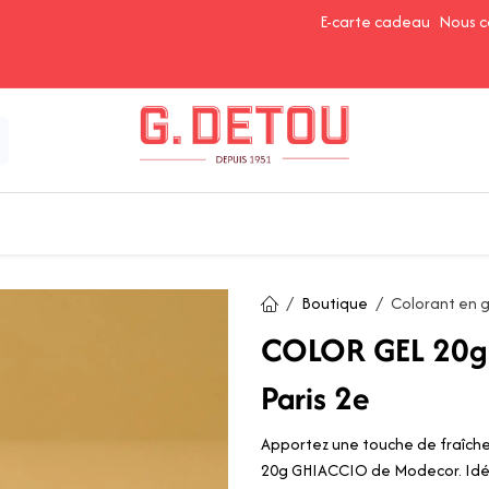
E-carte cadeau
Nous c
Épices et Assaisonnements
Ingrédients de Pâtisserie
Boutique
Colorant en ge
COLOR GEL 20g 
Paris 2e
Apportez une touche de fraîche
20g GHIACCIO de Modecor. Idéal