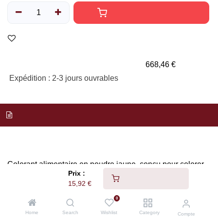
Ajouter au panier
Ajouter à la liste de souhaits
Prix de vente au kg
668,46 €
Expédition : 2-3 jours ouvrables
Description
Description
Colorant alimentaire en poudre jaune, conçu pour colorer les
masses pâtissières et produits de décoration.
Prix :
Ajouter au panier
15,92
€
Caractéristiques
0
Poids :
0,025
kg
Home
Search
Wishlist
Category
Compte