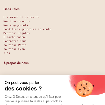
Liens utiles
Livraison et paiements
Nos fournisseurs
Nos engagements
Conditions générales de vente
Mentions légales
E-carte cadeau
Contactez-nous
Boutique Paris
Boutique Lyon
Blog
À propos de nous
Depuis 1951, nous accueillons les gourmands et les gourmets
en leur promettant des produits de qualité au meilleur
prix. Que vous soyez des pros ou des particuliers, que vous
cherchiez du sucré ou du salé, nous avons sans doute ce
qu’il vous faut. Et même des choses que vous ne soupçonniez
pas. La boutique existe depuis 1951, la vente en ligne
depuis 2025.