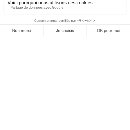
Nos engagements
Conditions générales de vente
Prix :
Mentions légales
Ajouter au panier
30,05
€
E-carte cadeau
Contactez-nous
0
Boutique Paris
Boutique Lyon
Home
Search
Wishlist
Category
Compte
Blog
À propos de nous
Depuis 1951, nous accueillons les gourmands et les gourmets
en leur promettant des produits de qualité au meilleur
prix. Que vous soyez des pros ou des particuliers, que vous
cherchiez du sucré ou du salé, nous avons sans doute ce
qu’il vous faut. Et même des choses que vous ne soupçonniez
pas. La boutique existe depuis 1951, la vente en ligne
depuis 2025.
Nos réseaux
01 89 70 34 50