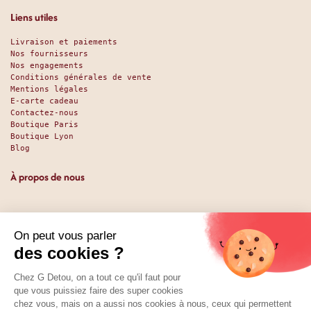
Liens utiles
Livraison et paiements
Nos fournisseurs
Nos engagements
Conditions générales de vente
Mentions légales
E-carte cadeau
Contactez-nous
Boutique Paris
Boutique Lyon
Blog
À propos de nous
Depuis 1951, nous accueillons les gourmands et les gourmets
en leur promettant des produits de qualité au meilleur
prix. Que vous soyez des pros ou des particuliers, que vous
cherchiez du sucré ou du salé, nous avons sans doute ce
qu’il vous faut. Et même des choses que vous ne soupçonniez
pas. La boutique existe depuis 1951, la vente en ligne
depuis 2025.