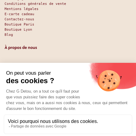
Conditions générales de vente
Mentions légales
E-carte cadeau
Contactez-nous
Boutique Paris
Boutique Lyon
Blog
À propos de nous
Depuis 1951, nous accueillons les gourmands et les gourmets
en leur promettant des produits de qualité au meilleur
prix. Que vous soyez des pros ou des particuliers, que vous
cherchiez du sucré ou du salé, nous avons sans doute ce
qu’il vous faut. Et même des choses que vous ne soupçonniez
pas. La boutique existe depuis 1951, la vente en ligne
depuis 2025.
Nos réseaux
01 89 70 34 50
Prix :
Ajouter au panier
39,33
€