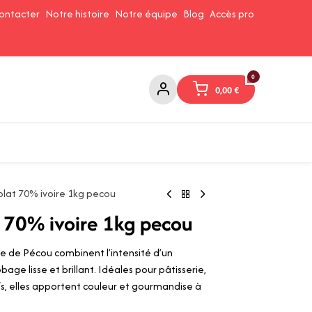
ontacter
Notre histoire
Notre équipe
Blog
Accès pro
0
0,00
€
Confitures et Pates à tartiner
Cafés et Thés
Conserverie
lat 70% ivoire 1kg pecou
 70% ivoire 1kg pecou
e de Pécou combinent l’intensité d’un
bage lisse et brillant. Idéales pour pâtisserie,
s, elles apportent couleur et gourmandise à