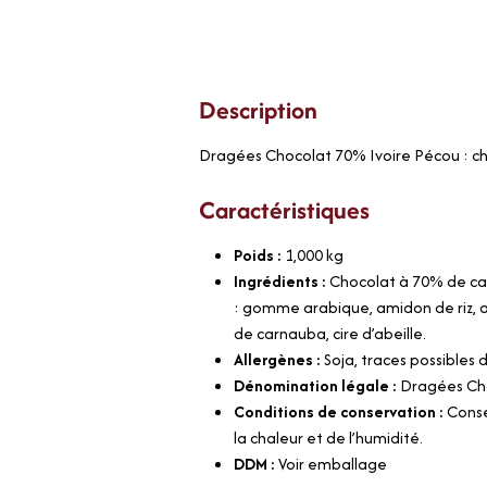
Description
Dragées Chocolat 70% Ivoire Pécou : choco
Caractéristiques
Poids :
1,000
kg
Ingrédients :
Chocolat à 70% de caca
: gomme arabique, amidon de riz, a
de carnauba, cire d’abeille.
Allergènes :
Soja, traces possibles
Dénomination légale :
Dragées Cho
Conditions de conservation :
Conse
la chaleur et de l’humidité.
DDM :
Voir emballage