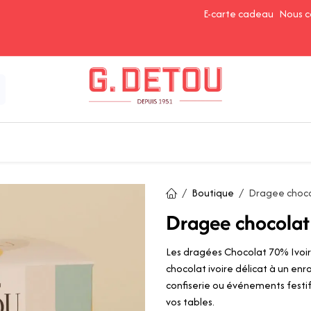
E-carte cadeau
Nous c
Épices et Assaisonnements
Ingrédients de Pâtisserie
Boutique
Dragee choco
Dragee chocolat
Les dragées Chocolat 70% Ivoir
chocolat ivoire délicat à un enro
confiserie ou événements festif
vos tables.