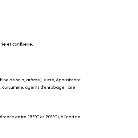
ie et confiserie.
ine de soja, arôme), sucre, épaississant
, curcumine, agents d’enrobage : cire
ence entre 15?°C et 20?°C), à l’abri de