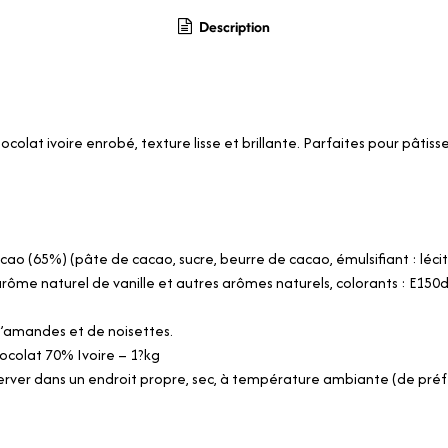
Description
lat ivoire enrobé, texture lisse et brillante. Parfaites pour pâtisser
o (65%) (pâte de cacao, sucre, beurre de cacao, émulsifiant : lécith
rôme naturel de vanille et autres arômes naturels, colorants : E150d
 d’amandes et de noisettes.
colat 70% Ivoire – 1?kg
rver dans un endroit propre, sec, à température ambiante (de préfér