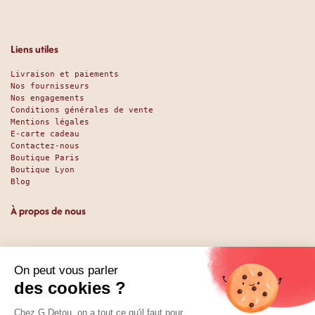
Liens utiles
Livraison et paiements
Nos fournisseurs
Nos engagements
Conditions générales de vente
Mentions légales
E-carte cadeau
Contactez-nous
Boutique Paris
Boutique Lyon
Blog
À propos de nous
Depuis 1951, nous accueillons les gourmands et les gourmets
en leur promettant des produits de qualité au meilleur
prix. Que vous soyez des pros ou des particuliers, que vous
cherchiez du sucré ou du salé, nous avons sans doute ce
qu’il vous faut. Et même des choses que vous ne soupçonniez