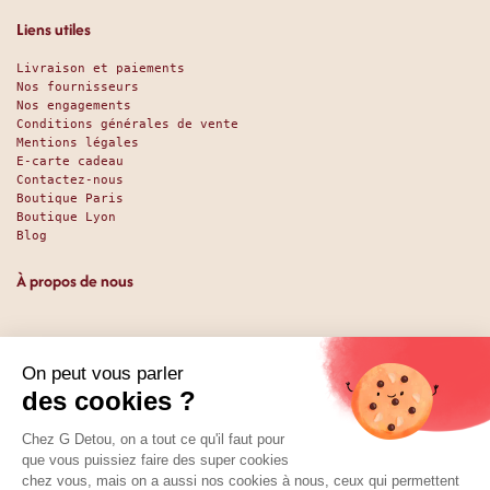
Liens utiles
Livraison et paiements
Nos fournisseurs
Nos engagements
Conditions générales de vente
Mentions légales
E-carte cadeau
Contactez-nous
Boutique Paris
Boutique Lyon
Blog
À propos de nous
Depuis 1951, nous accueillons les gourmands et les gourmets
en leur promettant des produits de qualité au meilleur
prix. Que vous soyez des pros ou des particuliers, que vous
cherchiez du sucré ou du salé, nous avons sans doute ce
qu’il vous faut. Et même des choses que vous ne soupçonniez
pas. La boutique existe depuis 1951, la vente en ligne
depuis 2025.