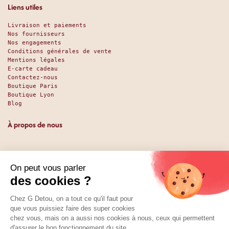
Liens utiles
Livraison et paiements
Nos fournisseurs
Nos engagements
Conditions générales de vente
Mentions légales
E-carte cadeau
Contactez-nous
Boutique Paris
Boutique Lyon
Blog
À propos de nous
Depuis 1951, nous accueillons les gourmands et les gourmets
en leur promettant des produits de qualité au meilleur
prix. Que vous soyez des pros ou des particuliers, que vous
cherchiez du sucré ou du salé, nous avons sans doute ce
qu’il vous faut. Et même des choses que vous ne soupçonniez
pas. La boutique existe depuis 1951, la vente en ligne
depuis 2025.