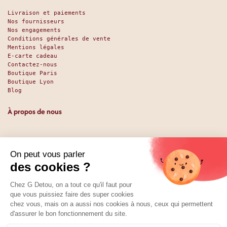
Livraison et paiements
Nos fournisseurs
Nos engagements
Conditions générales de vente
Mentions légales
E-carte cadeau
Contactez-nous
Boutique Paris
Boutique Lyon
Blog
À propos de nous
Depuis 1951, nous accueillons les gourmands et les gourmets
en leur promettant des produits de qualité au meilleur
prix. Que vous soyez des pros ou des particuliers, que vous
cherchiez du sucré ou du salé, nous avons sans doute ce
qu’il vous faut. Et même des choses que vous ne soupçonniez
pas. La boutique existe depuis 1951, la vente en ligne
depuis 2025.
Nos réseaux